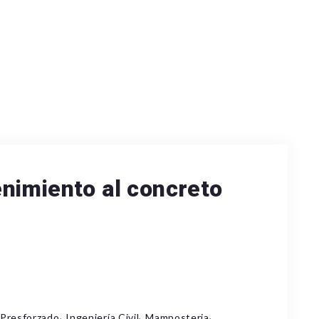
nimiento al concreto
,
,
,
Presforzado
Ingeniería Civil
Mamposteria