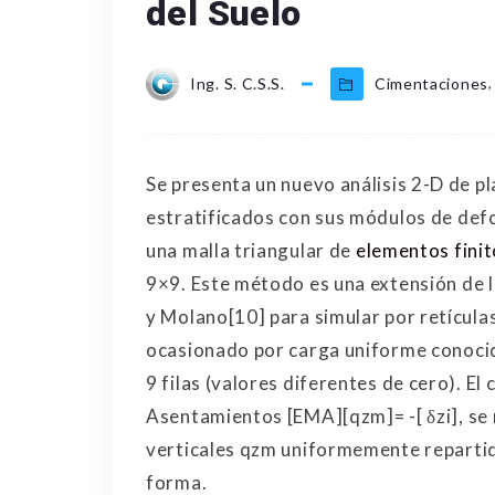
del Suelo
,
Ing. S. C.S.S.
Cimentaciones
Se presenta un nuevo análisis 2-D de p
estratificados con sus módulos de de
una malla triangular de
elementos finit
9×9. Este método es una extensión de
y Molano[10] para simular por retículas 
ocasionado por carga uniforme conocida
9 filas (valores diferentes de cero). El 
Asentamientos [EMA][qzm]= -[ δzi], se 
verticales qzm uniformemente repartid
forma.