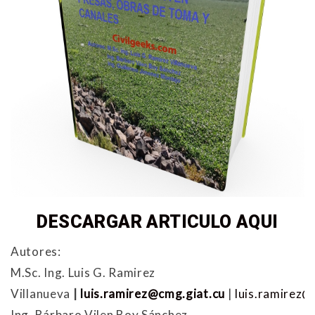
DESCARGAR ARTICULO AQUI
Autores:
M.Sc. Ing. Luis G. Ramirez
Villanueva
|
luis.ramirez@cmg.giat.cu
|
luis.ramirez@
Ing. Bárbaro Vilen Boy Sánchez