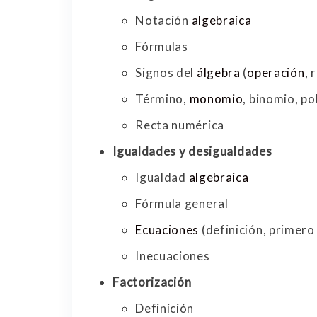
Notación
algebraica
Fórmulas
Signos del
álgebra
(
operación
, 
Término,
monomio
, binomio, p
Recta numérica
Igualdades y desigualdades
Igualdad
algebraica
Fórmula general
Ecuaciones
(definición, primer
Inecuaciones
Factorización
Definición