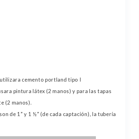
utilizara cemento portland tipo I
usara pintura látex (2 manos) y para las tapas
te (2 manos).
son de 1” y 1 ½” (de cada captación), la tubería