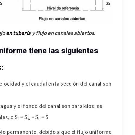
ujo
en tubería
y flujo en canales abiertos.
niforme tiene las siguientes
s:
elocidad y el caudal en la sección del canal son
l agua y el fondo del canal son paralelos; es
les, o S
= S
= S
= S
f
w
c
ólo permanente, debido a que el flujo uniforme