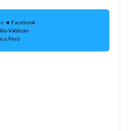
ne
◄
Facebook
lio Valdizán
nuco Perú