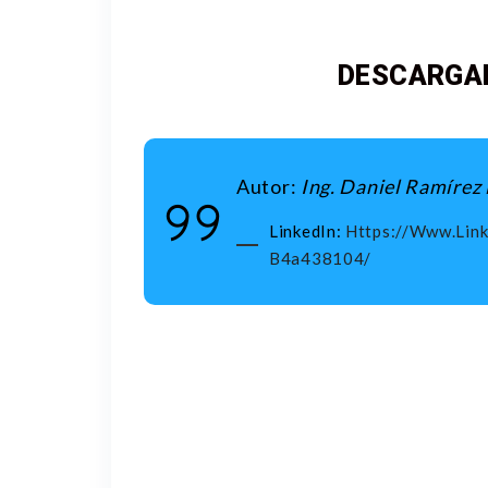
DESCARGAR
Autor:
Ing. Daniel Ramíre
LinkedIn:
Https://www.lin
B4a438104/