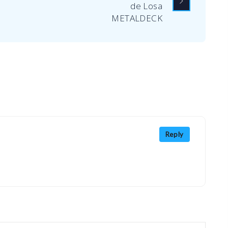
de Losa
METALDECK
Reply