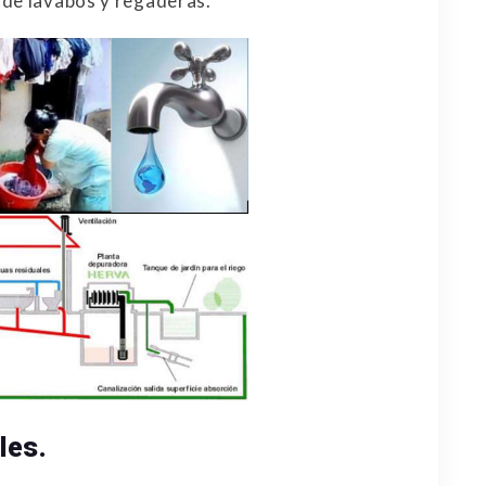
 de lavabos y regaderas.
les.