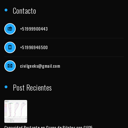
Contacto
+51999900443
+51996946500
civilgeeks@gmail.com
Post Recientes
Capacidad Portante en Grupo de Pilotes con GEO5