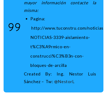
mayor información contacte
la
misma:
Pagina:
http://www.tuconstru.com/noticias/
NOTICIAS-3339-aislamiento-
t%C3%A9rmico-en-
construcci%C3%B3n-con-
bloques-de-arcilla
Created By: Ing. Nestor Luis
Sánchez – Tw:
@
NestorL