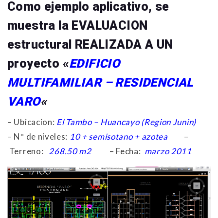
Como ejemplo aplicativo, se
muestra la EVALUACION
estructural REALIZADA A UN
proyecto «
EDIFICIO
MULTIFAMILIAR – RESIDENCIAL
VARO
«
– Ubicacion:
El Tambo – Huancayo (Region Junin)
– Nº de niveles:
10 + semisotano + azotea
–
Terreno:
268.50 m2
– Fecha:
marzo 2011