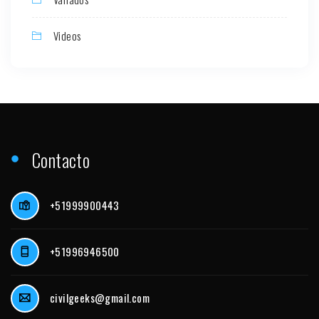
Videos
Contacto
+51999900443
+51996946500
civilgeeks@gmail.com