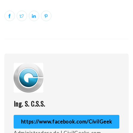
Ing. S. C.S.S.
https://www.facebook.com/CivilGeek
Administradora de | CivilGeeks.com