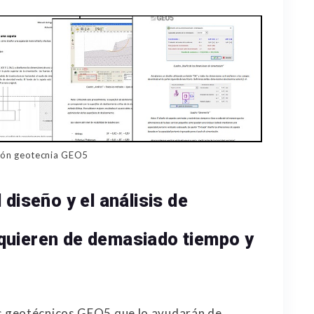
ión geotecnia GEO5
diseño y el análisis de
quieren de demasiado tiempo y
s geotécnicos GEO5 que lo ayudarán de