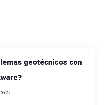
blemas geotécnicos con
tware?
GEO5