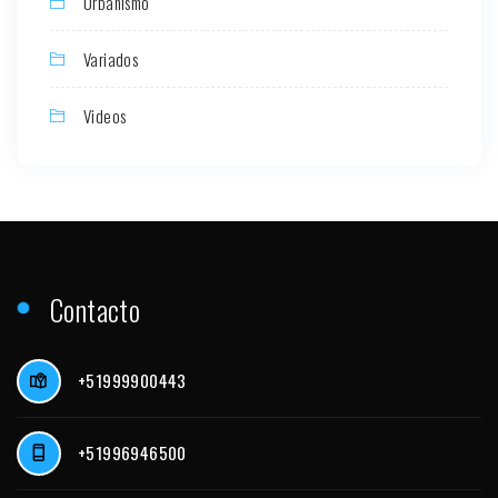
Urbanismo
Variados
Videos
Contacto
+51999900443
+51996946500