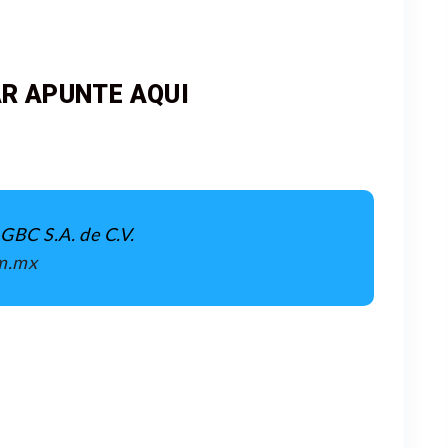
R APUNTE AQUI
BC S.A. de C.V.
m.mx