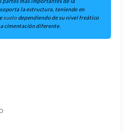
s partes mas importantes de la
 soporta la estructura, teniendo en
de
suelo
dependiendo de su nivel freático
na cimentación diferente.
O