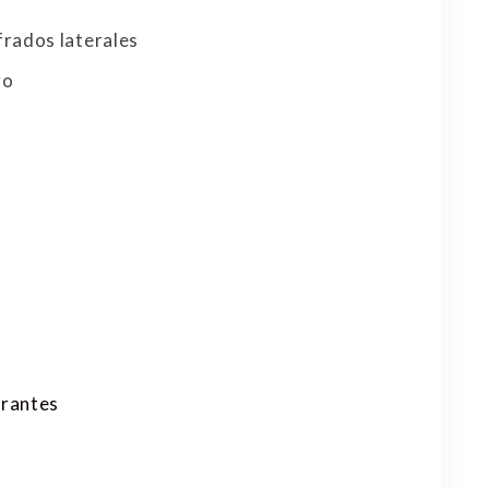
frados laterales
zo
rantes