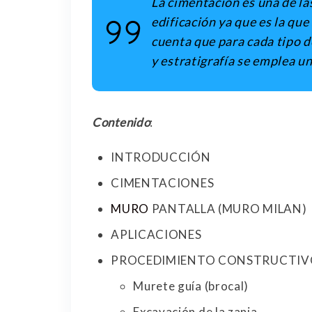
La cimentación es una de la
edificación ya que es la que
cuenta que para cada tipo 
y estratigrafía se emplea u
Contenido
:
INTRODUCCIÓN
CIMENTACIONES
MURO
PANTALLA (MURO MILAN)
APLICACIONES
PROCEDIMIENTO CONSTRUCTIV
Murete guía (brocal)
Excavación de la zanja