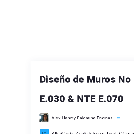
Diseño de Muros No 
E.030 & NTE E.070
Alex Henrry Palomino Encinas
,
,
Albañilería
Análisis Estructural
Cálculo