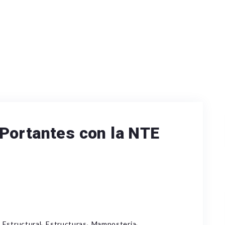
Portantes con la NTE
,
,
,
 Estructural
Estructuras
Mamposteria