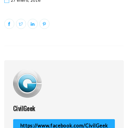
27 enero, 2016
CivilGeek
https://www.facebook.com/CivilGeek