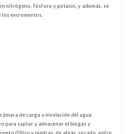
 en nitrógeno, fósforo y potasio, y además, se
e los excrementos.
 cámara de carga y nivelación del agua
ivo para captar y almacenar el biogás y
ento (filtro y piedras, de algas, secado, entre