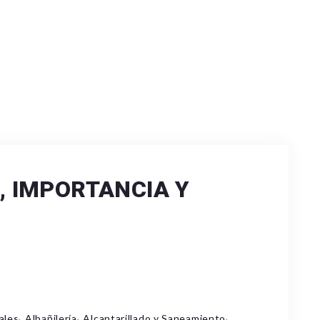
, IMPORTANCIA Y
,
,
,
ales
Albañilería
Alcantarillado y Saneamiento