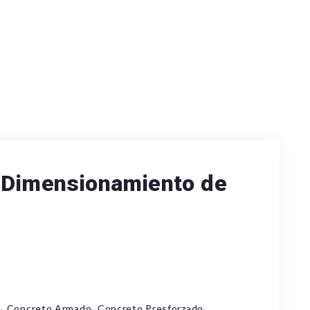
y Dimensionamiento de
,
,
,
l
Concreto Armado
Concreto Presforzado