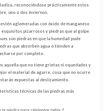
 heladiza, reconociéndose prácticamente estos
bre, uno o dos inviernos.
 estén aglomeradas con óxido de manganeso
os esquisitos pizarrosos y piedras que al golpe
 pues son piedras en que la humedad pude
iedras que absorben agua o tienden a
secharse por completo.
es aquella que no tiene grietas ni oquedades y
ejor el material de agarre, cosa que no ocurre
 estarán expuestas al deslizamiento.
terísticas técnicas de las piedras más
 la piedra para cimientos tabla 1