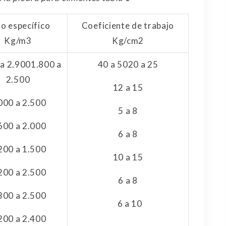
o específico
Coeficiente de trabajo
Kg/m3
Kg/cm2
 a 2.900
1.800 a
40 a 50
20 a 25
2.500
12 a 15
000 a 2.500
5 a 8
600 a 2.000
6 a 8
200 a 1.500
10 a 15
200 a 2.500
6 a 8
300 a 2.500
6 a 10
200 a 2.400