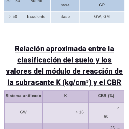
20 – 50
Bueno
base
GP
>
50
Excelente
Base
GW, GM
Relación aproximada entre la
clasificación del suelo y los
valores del módulo de reacción de
la subrasante K (kg/cm³) y el CBR
Sistema unificado
K
CBR (%)
>
GW
>
16
60
25
–