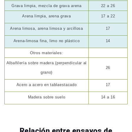
Grava limpia, mezcla de grava arena
22 a 26
Arena limpia, arena grava
17 a 22
Arena limosa, arena limosa y arcillosa
17
Arena-limosa fina, limo no plástico
14
Otros materiales:
Albañilería sobre madera (perpendicular al
26
grano)
Acero a acero en tablaestacado
17
Madera sobre suelo
14 a 16
Relación entre ensayos de