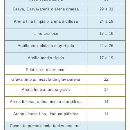
Grava, Grava-arena o arena gruesa
29 a 31
Arena fina limpia o arena arcillosa
24 a 19
Limo arenoso
17 a 19
Arcilla consolidada muy rígida
22 a 26
Arcilla medio rígida
17 a 19
Pilotes de acero con:
Grava limpia, mezcla de grava-arena
22
Arena limpia, arena-grava
17
Arena-limosa, arena limosa o arcillosa
14
Arena-limosa fina, limo no plástico
11
Concreto premoldeado-tablestaca con: