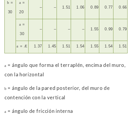
b
=
a
=
–
–
1.51
1.06
0.89
0.77
0.66
30
20
a
=
–
–
–
–
1.55
0.99
0.79
30
a
=
Æ
1.37
1.45
1.51
1.54
1.55
1.54
1.51
= ángulo que forma el terraplén, encima del muro,
a
con la horizontal
= ángulo de la pared posterior, del muro de
b
contención con la vertical
= ángulo de fricción interna
a