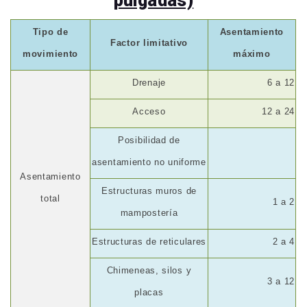
pulgadas)
Tipo de
Asentamiento
Factor limitativo
movimiento
máximo
Drenaje
6 a 12
Acceso
12 a 24
Posibilidad de
asentamiento no uniforme
Asentamiento
Estructuras muros de
total
1 a 2
mampostería
Estructuras de reticulares
2 a 4
Chimeneas, silos y
3 a 12
placas