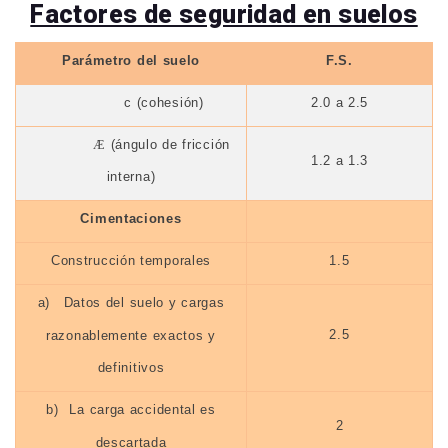
Factores de seguridad en suelos
Parámetro del suelo
F.S.
c (cohesión)
2.0 a 2.5
Æ
(ángulo de fricción
1.2 a 1.3
interna)
Cimentaciones
Construcción temporales
1.5
a)
Datos del suelo y cargas
2.5
razonablemente exactos y
definitivos
b)
La carga accidental es
2
descartada