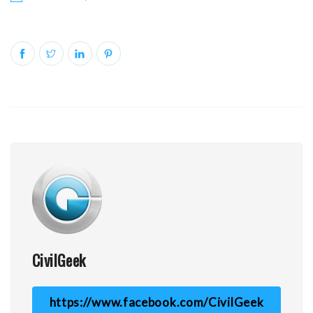
CivilGeek
https://www.facebook.com/CivilGeek