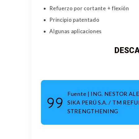
Refuerzo por cortante + flexión
Principio patentado
Algunas aplicaciones
DESCA
Fuente | ING. NESTOR AL
SIKA PERÚ S.A. / TM RE
STRENGTHENING