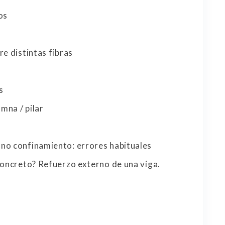
os
re distintas fibras
s
umna / pilar
no confinamiento: errores habituales
concreto? Refuerzo externo de una viga.