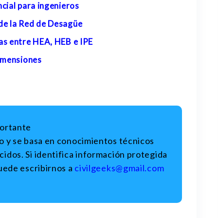
cial para ingenieros
de la Red de Desagüe
as entre HEA, HEB e IPE
dimensiones
portante
o y se basa en conocimientos técnicos
idos. Si identifica información protegida
uede escribirnos a
civilgeeks@gmail.com