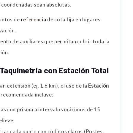
y coordenadas sean absolutas.
untos de
referencia
de cota fija en lugares
vación.
ento de auxiliares que permitan cubrir toda la
sión.
Taquimetría con Estación Total
n extensión (ej. 1.6 km), el uso de la
Estación
a recomendada incluye:
as con prisma a intervalos máximos de 15
elieve.
strar cada punto con códigos claros (Postes,