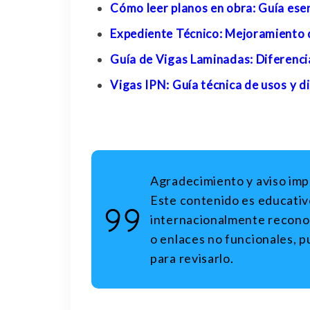
Cómo leer planos en obra: Guía esen
Expediente Técnico: Mejoramiento 
Guía de Vigas Laminadas: Diferenci
Vigas IPN: Guía técnica de usos y 
Agradecimiento y aviso im
Este contenido es educativ
internacionalmente reconoc
o enlaces no funcionales, p
para revisarlo.