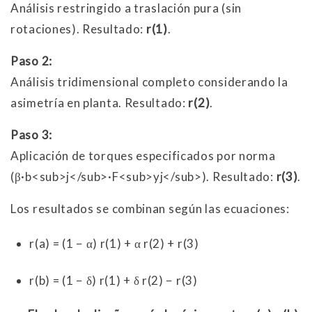
Análisis restringido a traslación pura (sin
rotaciones). Resultado:
r(1)
.
Paso 2:
Análisis tridimensional completo considerando la
asimetría en planta. Resultado:
r(2)
.
Paso 3:
Aplicación de torques especificados por norma
(β·b<sub>j</sub>·F<sub>yj</sub>). Resultado:
r(3)
.
Los resultados se combinan según las ecuaciones:
r(a) = (1 − α) r(1) + α r(2) + r(3)
r(b) = (1 − δ) r(1) + δ r(2) − r(3)