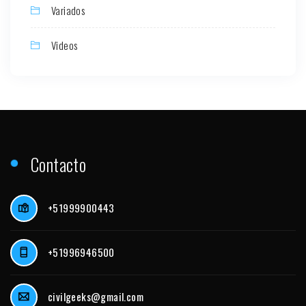
Variados
Videos
Contacto
+51999900443
+51996946500
civilgeeks@gmail.com