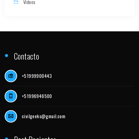
Videos
Contacto
+51999900443
+51996946500
civilgeeks@gmail.com