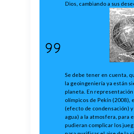
Dios, cambiando a sus dese
Se debe tener en cuenta, q
la geoingeniería ya están s
planeta. En representación d
olímpicos de Pekín (2008), 
(efecto de condensación) y d
agua) a la atmosfera, para 
pudieran complicar los jueg
para purificar el aire de la 