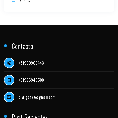
Videos
Contacto
+51999900443
+51996946500
civilgeeks@gmail.com
Post Recientes