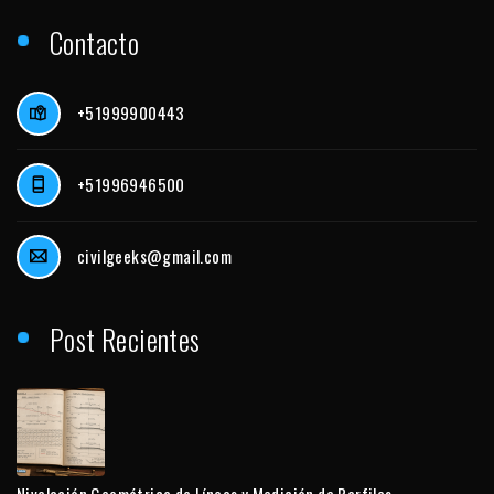
Contacto
+51999900443
+51996946500
civilgeeks@gmail.com
Post Recientes
Nivelación Geométrica de Líneas y Medición de Perfiles