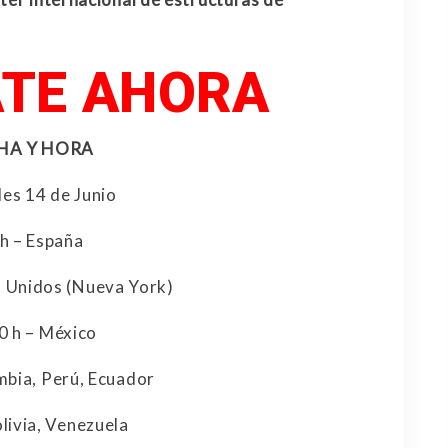
TE AHORA
HA Y HORA
es 14 de Junio
h – España
s Unidos (Nueva York)
0 h – México
mbia, Perú, Ecuador
olivia, Venezuela