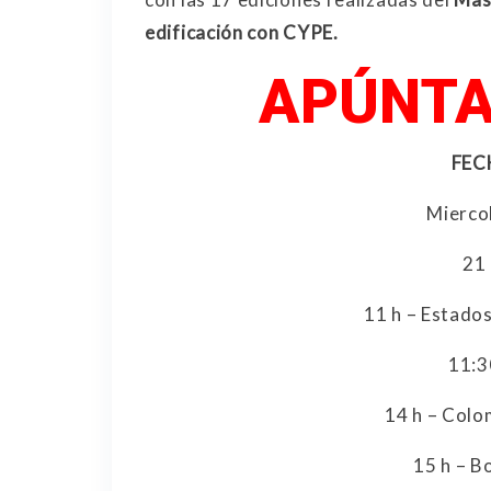
edificación con CYPE.
APÚNTA
FEC
Miercol
21 
11 h – Estado
11:3
14 h – Colo
15 h – B