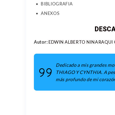
BIBLIOGRAFIA
ANEXOS
DESCA
Autor:
EDWIN ALBERTO NINARAQUI 
Dedicado a mis grandes m
THIAGO Y CYNTHIA. A pesar 
más profundo de mi corazó