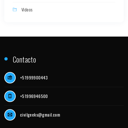
Videos
Contacto
+51999900443
+51996946500
civilgeeks@gmail.com