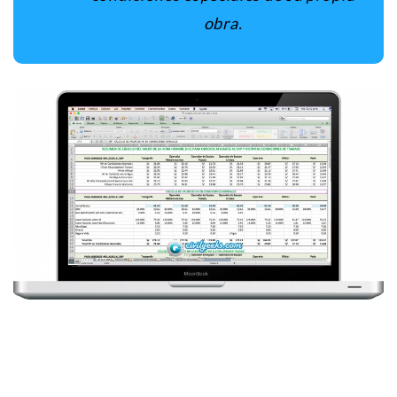
obra
.