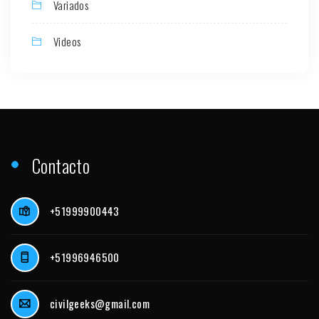
Variados
Videos
Contacto
+51999900443
+51996946500
civilgeeks@gmail.com