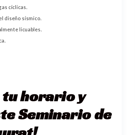
as cíclicas.
el diseño sísmico.
almente licuables.
ca.
 tu horario y
ste Seminario de
gurat!