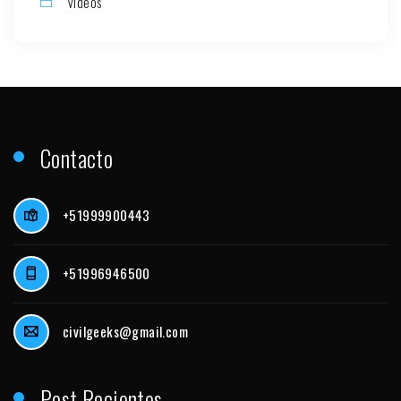
Videos
Contacto
+51999900443
+51996946500
civilgeeks@gmail.com
Post Recientes