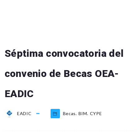
Séptima convocatoria del
convenio de Becas OEA-
EADIC
,
,
EADIC
Becas
BIM
CYPE