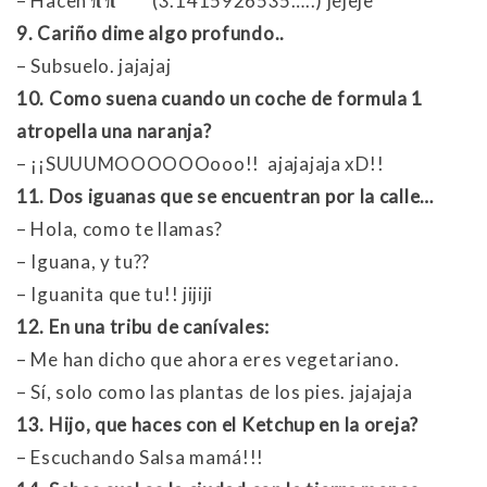
– Hacen
π π
(3.1415926535…..) jejeje
9. Cariño dime algo profundo..
– Subsuelo. jajajaj
10. Como suena cuando un coche de formula 1
atropella una naranja?
– ¡¡SUUUMOOOOOOooo!! ajajajaja xD!!
11. Dos iguanas que se encuentran por la calle…
– Hola, como te llamas?
– Iguana, y tu??
– Iguanita que tu!! jijiji
12. En una tribu de canívales:
– Me han dicho que ahora eres vegetariano.
– Sí, solo como las plantas de los pies. jajajaja
13. Hijo, que haces con el Ketchup en la oreja?
– Escuchando Salsa mamá!!!