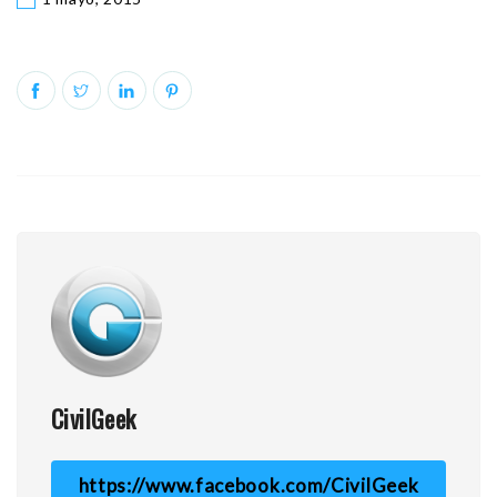
CivilGeek
https://www.facebook.com/CivilGeek