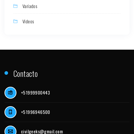
Variados
Videos
Contacto
+51999900443
+51996946500
civilgeeks@gmail.com