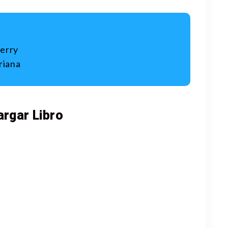
verry
riana
rgar Libro