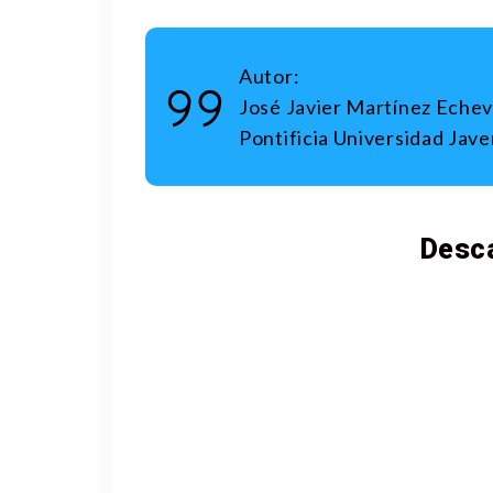
Autor:
José Javier Martínez Eche
Pontificia Universidad Jave
Desca