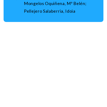
Mongelos Oquiñena, Mª Belén;
Pellejero Salaberria, Idoia