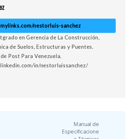
ez
llmylinks.com/nestorluis-sanchez
stgrado en Gerencia de La Construcción,
ca de Suelos, Estructuras y Puentes.
r de Post Para Venezuela.
linkedin.com/in/nestorluissanchez/
Manual de
Especificacione
s Técnicas