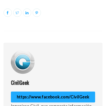
CivilGeek
https://www.facebook.com/CivilGeek
Ingeniero Civil, que comparte información