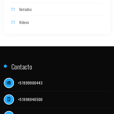
Variados
Videos
Contacto
+51999900443
+51996946500