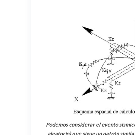
Podemos considerar el evento sísmic
aleatorio) que sigue un patrón simil