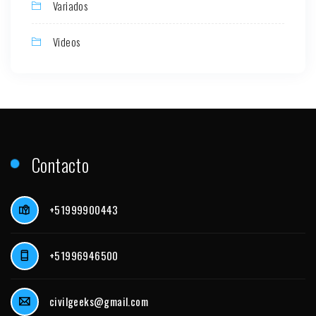
Variados
Videos
Contacto
+51999900443
+51996946500
civilgeeks@gmail.com